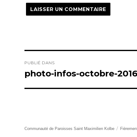
Navigation
PUBLIÉ DANS
de
photo-infos-octobre-201
l’article
Communauté de Paroisses Saint Maximilien Kolbe
Fièremen