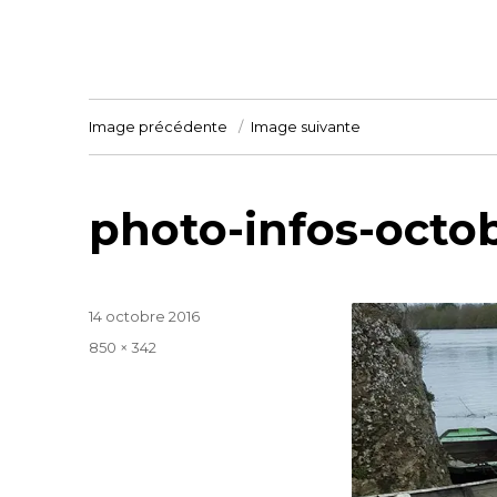
Image précédente
Image suivante
photo-infos-octo
Publié
14 octobre 2016
le
Taille
850 × 342
réelle