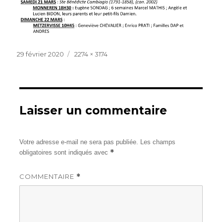
Publié
Taille
29 février 2020
2274 × 3174
le
réelle
Laisser un commentaire
Votre adresse e-mail ne sera pas publiée.
Les champs
*
obligatoires sont indiqués avec
COMMENTAIRE
*