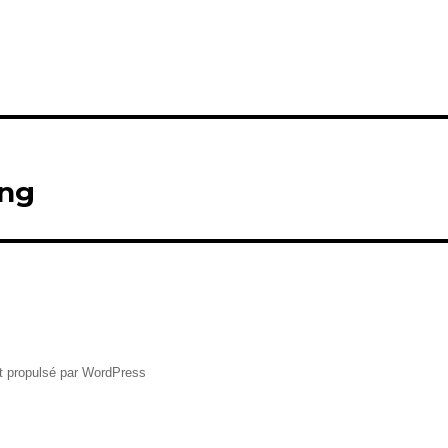
png
t propulsé par WordPress