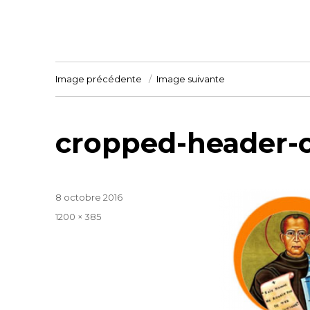
Image précédente
Image suivante
cropped-header-
Publié
8 octobre 2016
le
Taille
1200 × 385
réelle