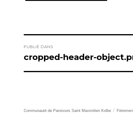
Navigation
PUBLIÉ DANS
de
cropped-header-object.
l’article
Communauté de Paroisses Saint Maximilien Kolbe
Fièremen