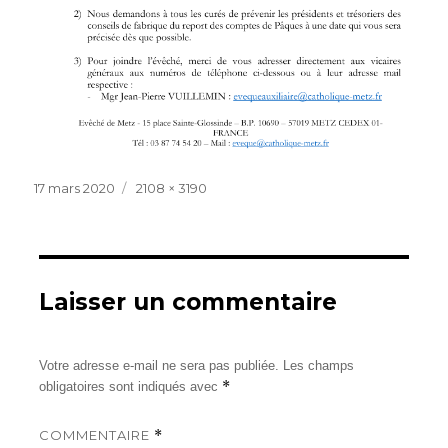
Publié
Taille
17 mars 2020
2108 × 3190
le
réelle
Laisser un commentaire
Votre adresse e-mail ne sera pas publiée.
Les champs
*
obligatoires sont indiqués avec
COMMENTAIRE
*