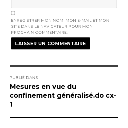
ENREGISTRER MON NOM, MON E-MAIL ET MON
SITE DANS LE NAVIGATEUR POUR MON
PROCHAIN COMMENTAIRE.
Navigation
PUBLIÉ DANS
de
Mesures en vue du
confinement généralisé.do cx-
l’article
1