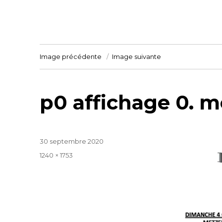
Image précédente
Image suivante
p0 affichage 0. m
Publié
30 septembre 2020
le
Taille
1240 × 1753
réelle