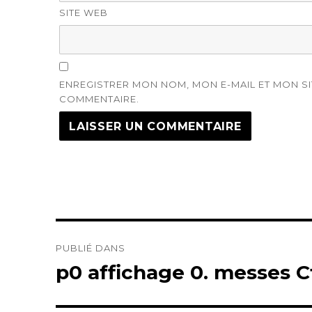
SITE WEB
ENREGISTRER MON NOM, MON E-MAIL ET MON S
COMMENTAIRE.
Navigation
PUBLIÉ DANS
de
p0 affichage 0. messes C
l’article