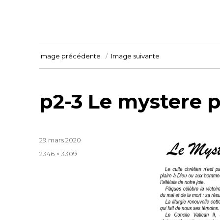
Image précédente
Image suivante
p2-3 Le mystere pa
Publié
29 mars 2020
le
Taille
2346 × 3309
réelle