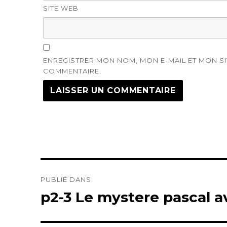
SITE WEB
ENREGISTRER MON NOM, MON E-MAIL ET MON S
COMMENTAIRE.
Navigation
PUBLIÉ DANS
de
p2-3 Le mystere pascal av
l’article