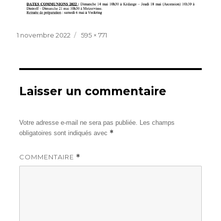
Publié
Taille
1 novembre 2022
595 × 771
le
réelle
Laisser un commentaire
Votre adresse e-mail ne sera pas publiée.
Les champs
*
obligatoires sont indiqués avec
COMMENTAIRE
*