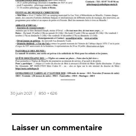
Publié
Taille
30 juin 2021
850 × 626
le
réelle
Laisser un commentaire