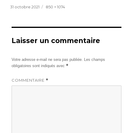
Publié
Taille
31 octobre 2021
850 × 1074
le
réelle
Laisser un commentaire
Votre adresse e-mail ne sera pas publiée.
Les champs
*
obligatoires sont indiqués avec
COMMENTAIRE
*