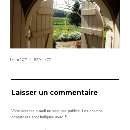
Publié
Taille
1 mai 2021
850 × 477
le
réelle
Laisser un commentaire
Votre adresse e-mail ne sera pas publiée.
Les champs
*
obligatoires sont indiqués avec