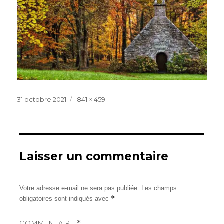
Publié
Taille
31 octobre 2021
841 × 459
le
réelle
Laisser un commentaire
Votre adresse e-mail ne sera pas publiée.
Les champs
*
obligatoires sont indiqués avec
COMMENTAIRE
*