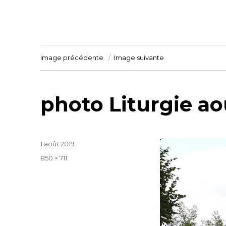
Image précédente
Image suivante
photo Liturgie ao
Publié
1 août 2019
le
Taille
850 × 711
réelle