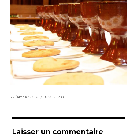
Publié
Taille
27 janvier 2018
850 × 650
le
réelle
Laisser un commentaire