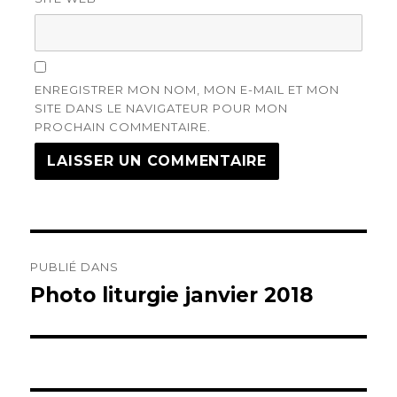
ENREGISTRER MON NOM, MON E-MAIL ET MON
SITE DANS LE NAVIGATEUR POUR MON
PROCHAIN COMMENTAIRE.
Navigation
PUBLIÉ DANS
de
Photo liturgie janvier 2018
l’article