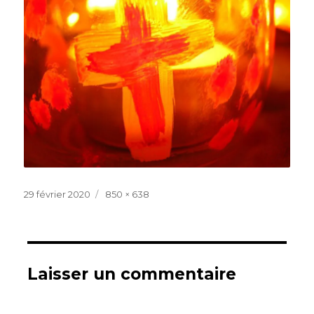
Publié
Taille
29 février 2020
850 × 638
le
réelle
Laisser un commentaire