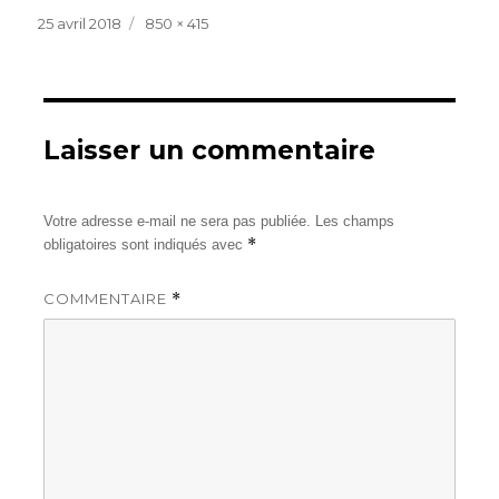
Publié
Taille
25 avril 2018
850 × 415
le
réelle
Laisser un commentaire
Votre adresse e-mail ne sera pas publiée.
Les champs
*
obligatoires sont indiqués avec
COMMENTAIRE
*