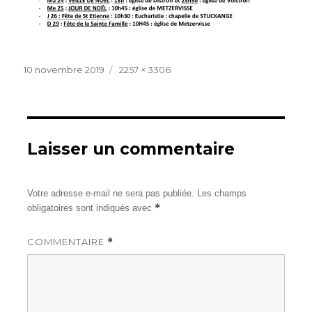
Publié
Taille
10 novembre 2019
2257 × 3306
le
réelle
Laisser un commentaire
Votre adresse e-mail ne sera pas publiée.
Les champs
*
obligatoires sont indiqués avec
COMMENTAIRE
*