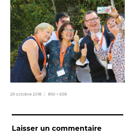
Publié
Taille
29 octobre 2018
850 × 638
le
réelle
Laisser un commentaire