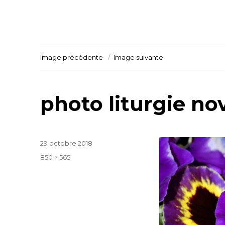
Image précédente
Image suivante
photo liturgie n
Publié
29 octobre 2018
le
Taille
850 × 565
réelle