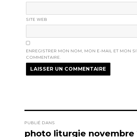
SITE WEB
ENREGISTRER MON NOM, MON E-MAIL ET MON S
COMMENTAIRE.
Navigation
PUBLIÉ DANS
de
photo liturgie novembre